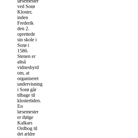
læsemester
ved Sorø
Kloster,
inden
Frederik
den 2.
oprettede
sin skole i
Sorø i
1586.
Stenen er
altså
vidnesbyrd
om, at
organiseret
undervisning
i Sorø går
tilbage til
klostertiden.
En
læsemester
er ifølge
Kalkars
Ordbog til
det ældre