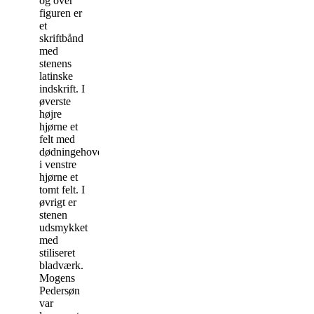
og over
figuren er
et
skriftbånd
med
stenens
latinske
indskrift. I
øverste
højre
hjørne et
felt med
dødningehoved,
i venstre
hjørne et
tomt felt. I
øvrigt er
stenen
udsmykket
med
stiliseret
bladværk.
Mogens
Pedersøn
var