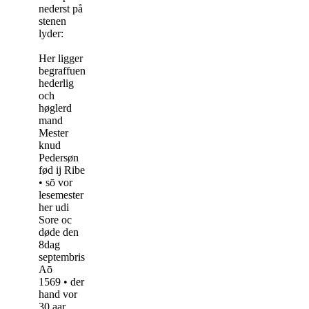
nederst på
stenen
lyder:
Her ligger
begraffuen
hederlig
och
høglerd
mand
Mester
knud
Pedersøn
fød ij Ribe
• sō vor
lesemester
her udi
Sore oc
døde den
8dag
septembris
Aō
1569 • der
hand vor
30 aar