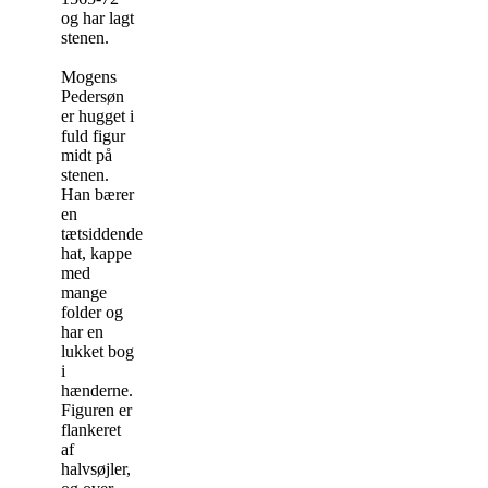
og har lagt
stenen.
Mogens
Pedersøn
er hugget i
fuld figur
midt på
stenen.
Han bærer
en
tætsiddende
hat, kappe
med
mange
folder og
har en
lukket bog
i
hænderne.
Figuren er
flankeret
af
halvsøjler,