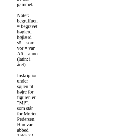
gammel.
Noter:
begraffuen
= begravet
høglerd =
højlærd
sō = som
vor = var
Aō = anno
(latin: i
året)
Inskription
under
søjlen til
højre for
figuren er
”MP”,
som står
for Morten
Pedersen.
Han var
abbed
1565-72