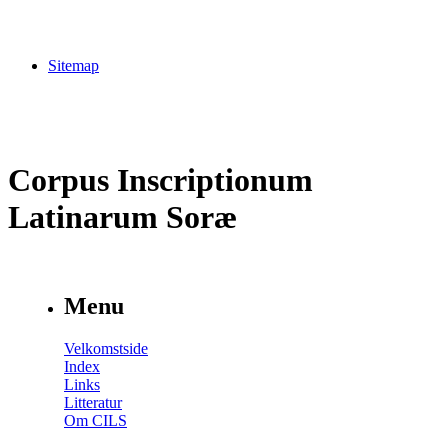
Sitemap
Corpus Inscriptionum
Latinarum Soræ
Menu
Velkomstside
Index
Links
Litteratur
Om CILS